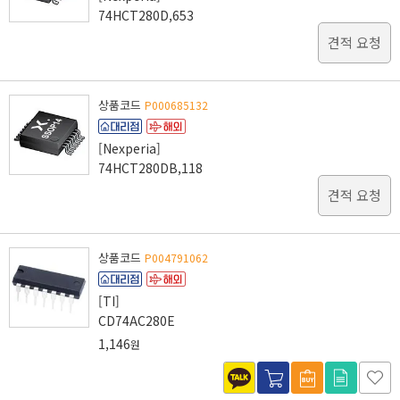
74HCT280D,653
견적 요청
상품코드
P000685132
[Nexperia]
74HCT280DB,118
견적 요청
상품코드
P004791062
[TI]
CD74AC280E
1,146
원