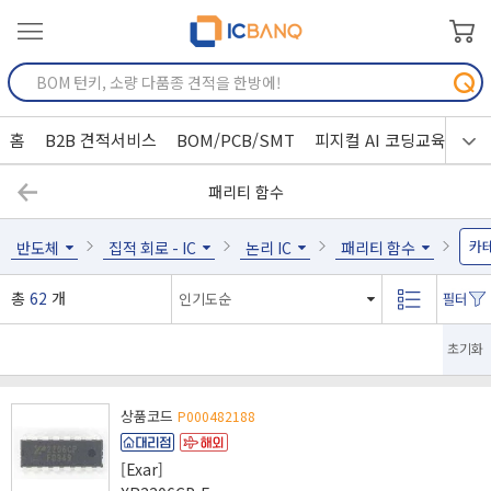
홈
B2B 견적서비스
BOM/PCB/SMT
피지컬 AI 코딩교육
패리티 함수
카
반도체
집적 회로 - IC
논리 IC
패리티 함수
총
62
개
초기화
상품코드
P000482188
[Exar]