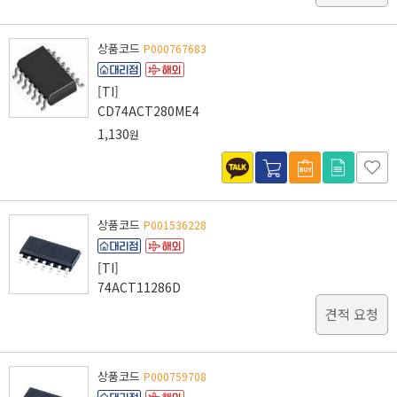
상품코드
P000767683
[TI]
CD74ACT280ME4
1,130
원
상품코드
P001536228
[TI]
74ACT11286D
견적 요청
상품코드
P000759708