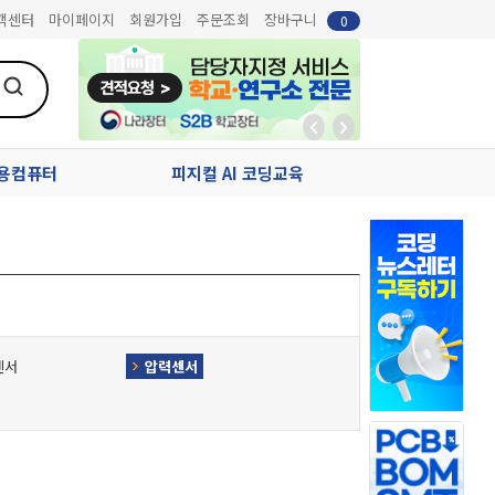
객센터
마이페이지
회원가입
주문조회
장바구니
0
업용컴퓨터
피지컬 AI 코딩교육
센서
압력센서