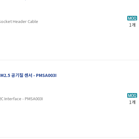
 Socket Header Cable
1개
M2.5 공기질 센서 - PMSA003I
I2C Interface - PMSA003I
1개