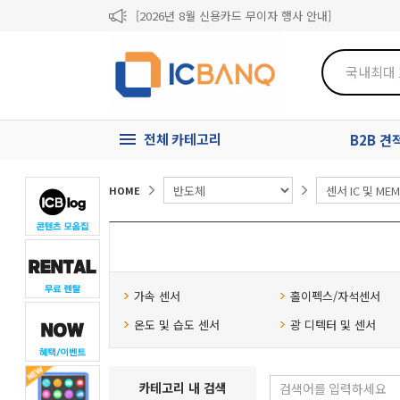
[2026년 8월 신용카드 무이자 행사 안내]
제31기 정기주주총회 소집통지서
[마일리지 적립 및 사용 정책 개편 안내]
전체 카테고리
B2B 
HOME
가속 센서
홀이펙스/자석센서
온도 및 습도 센서
광 디텍터 및 센서
카테고리 내 검색