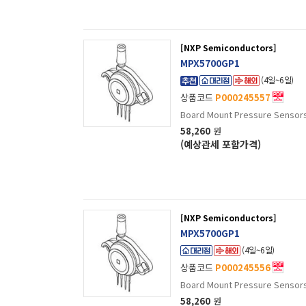
[NXP Semiconductors]
MPX5700GP1
(4일~6일)
상품코드
P000245557
Board Mount Pressure Sensor
58,260
원
(예상관세 포함가격)
[NXP Semiconductors]
MPX5700GP1
(4일~6일)
상품코드
P000245556
Board Mount Pressure Sensor
58,260
원