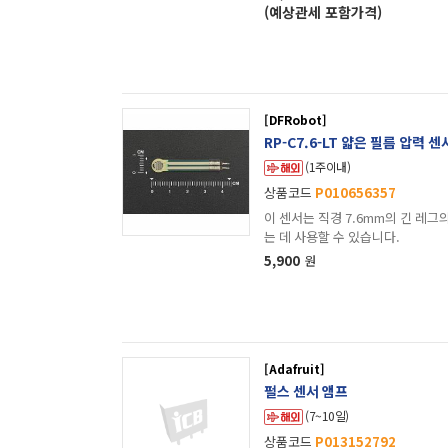
(예상관세 포함가격)
[DFRobot]
RP-C7.6-LT 얇은 필름 압력 센서
(1주이내)
상품코드
P010656357
이 센서는 직경 7.6mm의 긴 레그의 원
는 데 사용할 수 있습니다.
5,900
원
[Adafruit]
펄스 센서 앰프
(7~10일)
상품코드
P013152792