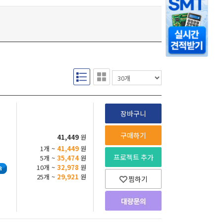
장바구니
구매하기
41,449
원
1개 ~
41,449
원
프로젝트 추가
5개 ~
35,474
원
10개 ~
32,978
원
25개 ~
29,921
원
찜하기