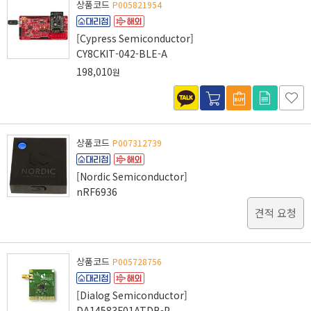
상품코드
P005821954
[Cypress Semiconductor]
CY8CKIT-042-BLE-A
198,010
원
상품코드
P007312739
[Nordic Semiconductor]
nRF6936
견적 요청
상품코드
P005728756
[Dialog Semiconductor]
DA14583F01ATDB-P