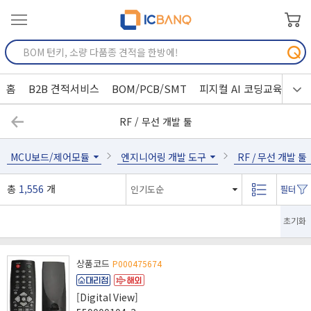
홈
B2B 견적서비스
BOM/PCB/SMT
피지컬 AI 코딩교육
RF / 무선 개발 툴
MCU보드/제어모듈
엔지니어링 개발 도구
RF / 무선 개발 툴
총
1,556
개
초기화
상품코드
P000475674
[Digital View]