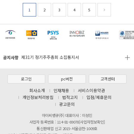
1
2
3
4
5
[마일리지 적립 및 사용 정책 개편 안내]
[2026년 8월 신용카드 무이자 행사 안내]
제31기 정기주주총회 소집통지서
공지사항
[마일리지 적립 및 사용 정책 개편 안내]
[2026년 8월 신용카드 무이자 행사 안내]
제31기 정기주주총회 소집통지서
로그인
pc버전
고객센터
[마일리지 적립 및 사용 정책 개편 안내]
회사소개
인재채용
서비스이용약관
개인정보처리방침
법적고지
입점/제휴문의
광고문의
아이씨뱅큐(주) 대표이사 : 이성민
사업자 등록번호 : 114-81-69078[사업자정보확인]
통신판매업 신고 2015-서울금천-1009호