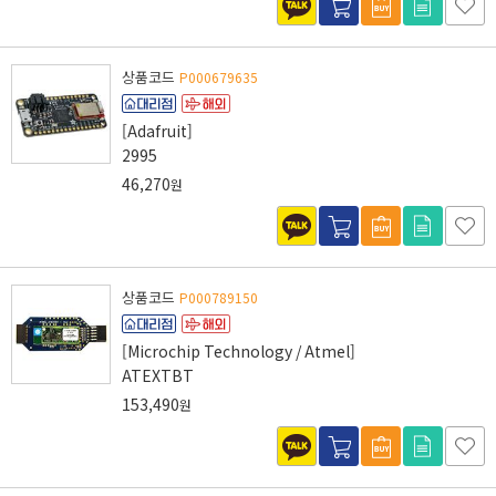
상품코드
P000679635
[Adafruit]
2995
46,270
원
상품코드
P000789150
[Microchip Technology / Atmel]
ATEXTBT
153,490
원