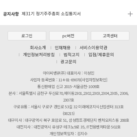
[2026년 8월 신용카드 무이자 행사 안내]
공지사항
제31기 정기주주총회 소집통지서
[마일리지 적립 및 사용 정책 개편 안내]
[2026년 8월 신용카드 무이자 행사 안내]
로그인
pc버전
고객센터
제31기 정기주주총회 소집통지서
회사소개
인재채용
서비스이용약관
개인정보처리방침
법적고지
입점/제휴문의
[마일리지 적립 및 사용 정책 개편 안내]
광고문의
아이씨뱅큐(주) 대표이사 : 이성민
사업자 등록번호 : 114-81-69078[사업자정보확인]
통신판매업 신고 2015-서울금천-1009호
본사 : 서울특별시 금천구 두산로70,에이동2301,2302,2303,2304,2305, 2306,
2307호
구로유통 : 서울시 구로구 경인로 53길 32 미래에코지식산업센터 313호
(08215)
대구지사 : 대구광역시 북구 호암로 51, 삼성창조경제단지 벤처오피스동 208호
대전지사 : 대전광역시 유성구 테크노9로 35, IT전용벤처타운 502호
개인정보책임자 : 김지수