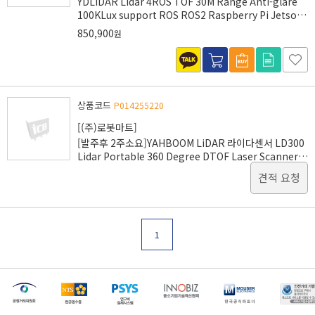
YDLIDAR Lidar 4ROS TOF 30M Range Anti-glare
100KLux support ROS ROS2 Raspberry Pi Jetson
indoor outdoor
850,900
원
상품코드
P014255220
[(주)로봇마트]
[발주후 2주소요]YAHBOOM LiDAR 라이다센서 LD300
Lidar Portable 360 Degree DTOF Laser Scanner
Kit-12M Range support ROS ROS2 Raspberry Pi
견적 요청
Jetson[1000030970]
1
[마일리지 적립 및 사용 정책 개편 안내]