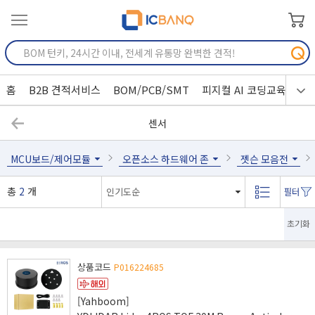
홈
B2B 견적서비스
BOM/PCB/SMT
피지컬 AI 코딩교육
센서
MCU보드/제어모듈
오픈소스 하드웨어 존
젯슨 모음전
총
2
개
초기화
상품코드
P016224685
[Yahboom]