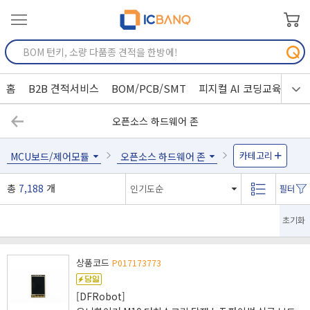
홈
B2B 견적서비스
BOM/PCB/SMT
피지컬 AI 코딩교육
오픈소스 하드웨어 존
카테고리
MCU보드/제어모듈
오픈소스 하드웨어 존
총
7,188
개
초기화
상품코드
P017173773
[DFRobot]