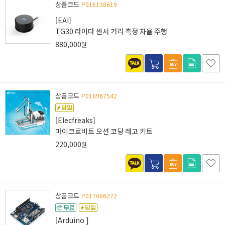
상품코드
P016138619
[EAI]
TG30 라이다 센서 거리 측정 자율 주행
880,000
원
상품코드
P016967542
[Elecfreaks]
마이크로비트 오션 코딩 레고 키트
220,000
원
상품코드
P017086272
[Arduino ]