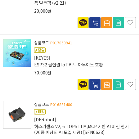
품 벌크팩 (v2.21)
20,000
원
상품코드
P017069941
[KEYES]
ESP32 올인원 IoT 키트 아두이노 호환
70,000
원
상품코드
P016831480
[DFRobot]
허스키렌즈 V2, 6 TOPS LLM,MCP 기반 AI 비전 센서
(20종 이상의 AI 모델 제공) [SEN0638]