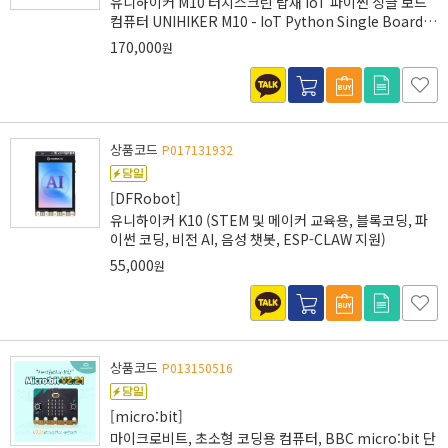
유니하이커 M10 터치스크린 탑재 IoT 파이썬 싱글 보드
컴퓨터 UNIHIKER M10 - IoT Python Single Board
Computer with Touchscreen
170,000
원
상품코드
P017131932
[DFRobot]
유니하이커 K10 (STEM 및 메이커 교육용, 블록코딩, 파
이썬 코딩, 비전 AI, 음성 챗봇, ESP-CLAW 지원)
55,000
원
상품코드
P013150516
[micro:bit]
마이크로비트, 초소형 코딩용 컴퓨터, BBC micro:bit 단