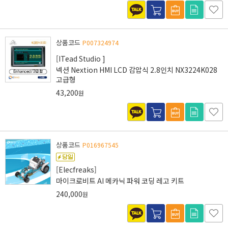
상품코드
P007324974
[ITead Studio ]
넥션 Nextion HMI LCD 감압식 2.8인치 NX3224K028
고급형
43,200
원
상품코드
P016967545
[Elecfreaks]
마이크로비트 AI 메카닉 파워 코딩 레고 키트
240,000
원