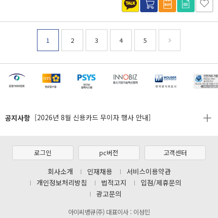
1
2
3
4
5
[마일리지 적립 및 사용 정책 개편 안내]
공지사항
[2026년 8월 신용카드 무이자 행사 안내]
제31기 정기주주총회 소집통지서
[마일리지 적립 및 사용 정책 개편 안내]
로그인
pc버전
고객센터
[2026년 8월 신용카드 무이자 행사 안내]
회사소개
인재채용
서비스이용약관
개인정보처리방침
법적고지
입점/제휴문의
제31기 정기주주총회 소집통지서
광고문의
[마일리지 적립 및 사용 정책 개편 안내]
아이씨뱅큐(주) 대표이사 : 이성민