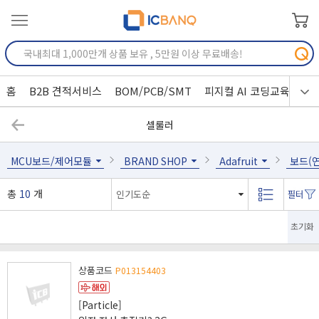
홈
B2B 견적서비스
BOM/PCB/SMT
피지컬 AI 코딩교육
셀룰러
MCU보드/제어모듈
BRAND SHOP
Adafruit
보드(연
총
10
개
초기화
상품코드
P013154403
[Particle]