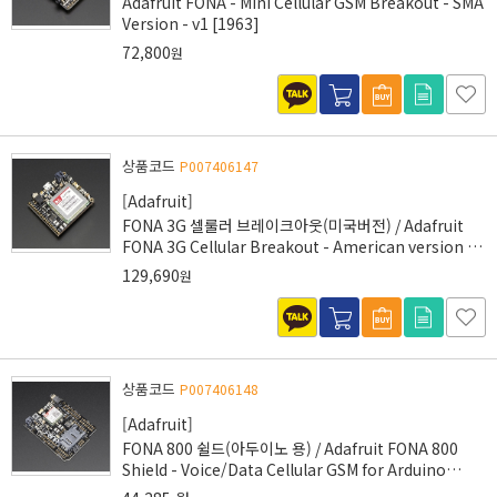
Adafruit FONA - Mini Cellular GSM Breakout - SMA
Version - v1 [1963]
72,800
원
상품코드
P007406147
[Adafruit]
FONA 3G 셀룰러 브레이크아웃(미국버전) / Adafruit
FONA 3G Cellular Breakout - American version -
Without Free Ting Sim Card [2687]
129,690
원
상품코드
P007406148
[Adafruit]
FONA 800 쉴드(아두이노 용) / Adafruit FONA 800
Shield - Voice/Data Cellular GSM for Arduino
[2468]