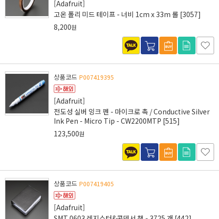
[Adafruit]
고온 폴리 미드 테이프 - 너비 1cm x 33m 롤 [3057]
8,200
원
상품코드
P007419395
[Adafruit]
전도성 실버 잉크 펜 - 마이크로 촉 / Conductive Silver
Ink Pen - Micro Tip - CW2200MTP [515]
123,500
원
상품코드
P007419405
[Adafruit]
SMT 0603 레지스터&콘덴서 책 - 3725 개 [442]