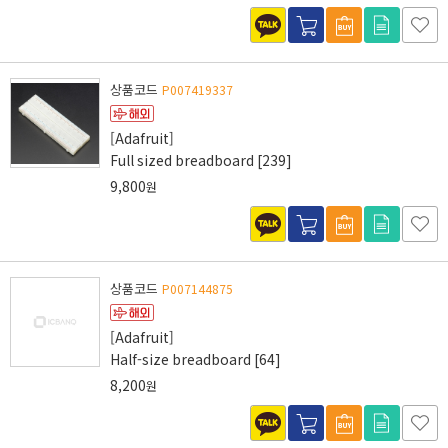
상품코드
P007419337
[Adafruit]
Full sized breadboard [239]
9,800
원
상품코드
P007144875
[Adafruit]
Half-size breadboard [64]
8,200
원