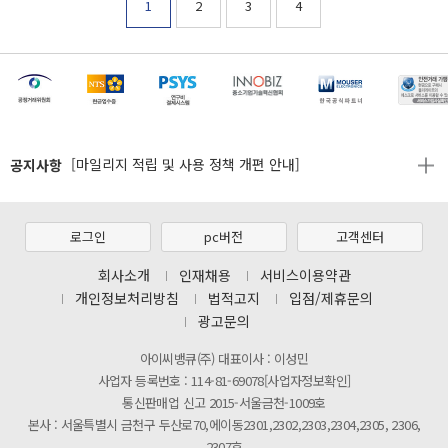
1
2
3
4
[마일리지 적립 및 사용 정책 개편 안내]
[2026년 8월 신용카드 무이자 행사 안내]
제31기 정기주주총회 소집통지서
공지사항
[마일리지 적립 및 사용 정책 개편 안내]
[2026년 8월 신용카드 무이자 행사 안내]
제31기 정기주주총회 소집통지서
로그인
pc버전
고객센터
[마일리지 적립 및 사용 정책 개편 안내]
회사소개
인재채용
서비스이용약관
개인정보처리방침
법적고지
입점/제휴문의
광고문의
아이씨뱅큐(주) 대표이사 : 이성민
사업자 등록번호 : 114-81-69078[사업자정보확인]
통신판매업 신고 2015-서울금천-1009호
본사 : 서울특별시 금천구 두산로70,에이동2301,2302,2303,2304,2305, 2306,
2307호