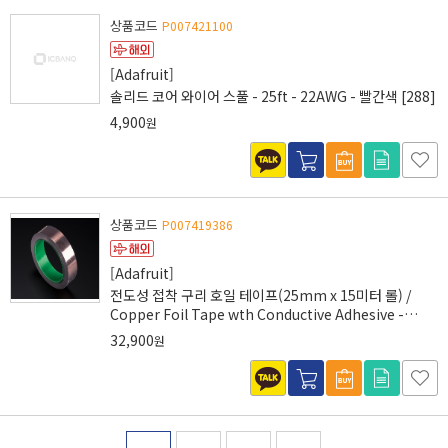
상품코드
P007421100
[Adafruit]
솔리드 코어 와이어 스풀 - 25ft - 22AWG - 빨간색 [288]
4,900
원
상품코드
P007419386
[Adafruit]
전도성 접착 구리 호일 테이프(25mm x 15미터 롤) /
Copper Foil Tape wth Conductive Adhesive -
25mm x 15 meter roll [1127]
32,900
원