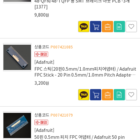
48-QFN/48-TQFP 용 SMT 브레이크 아웃 PCB -3개
[1377]
9,800
원
상품코드
P007421085
[Adafruit]
FPC 스틱(20핀0.5mm/1.0mm피치어댑터) / Adafruit
FPC Stick - 20 Pin 0.5mm/1.0mm Pitch Adapter
[1325]
3,200
원
상품코드
P007421079
[Adafruit]
50핀 0.5mm 피치 FPC 어댑터 / Adafruit 50 pin