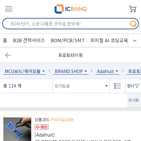
홈
B2B 견적서비스
BOM/PCB/SMT
피지컬 AI 코딩교육
프로토타이핑
MCU보드/제어모듈
BRAND SHOP
Adafruit
프로토
총
114
개
초기화
상품코드
P007421089
[Adafruit]