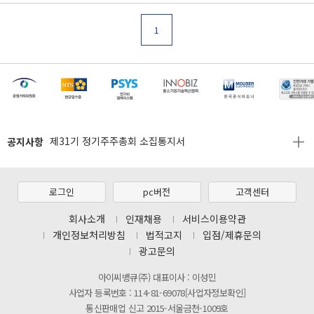
1
[마일리지 적립 및 사용 정책 개편 안내]
[2026년 8월 신용카드 무이자 행사 안내]
공지사항
제31기 정기주주총회 소집통지서
[마일리지 적립 및 사용 정책 개편 안내]
[2026년 8월 신용카드 무이자 행사 안내]
로그인
pc버전
고객센터
제31기 정기주주총회 소집통지서
회사소개
인재채용
서비스이용약관
개인정보처리방침
법적고지
입점/제휴문의
[마일리지 적립 및 사용 정책 개편 안내]
광고문의
아이씨뱅큐(주) 대표이사 : 이성민
사업자 등록번호 : 114-81-69078[사업자정보확인]
통신판매업 신고 2015-서울금천-1009호