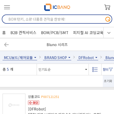
홈
B2B 견적서비스
BOM/PCB/SMT
피지컬 AI 코딩교육
Bluno 시리즈
MCU보드/제어모듈
BRAND SHOP
DFRobot
Blu
총
5
개
초기화
상품코드
P007121251
[DFRobot]