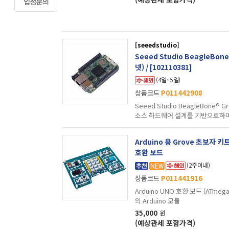
[seeedstudio]
Seeed Studio BeagleBon
넷) / [102110381]
(4일~5일)
상품코드
P011442908
Seeed Studio BeagleBone® G
소스 하드웨어 설계를 기반으로하며 온보드
되었습니다.
Arduino 용 Grove 초보자 
호환 보드
(2주이내)
상품코드
P011441916
Arduino UNO 호환 보드 (ATmeg
의 Arduino 모듈
35,000
원
(예상관세 포함가격)