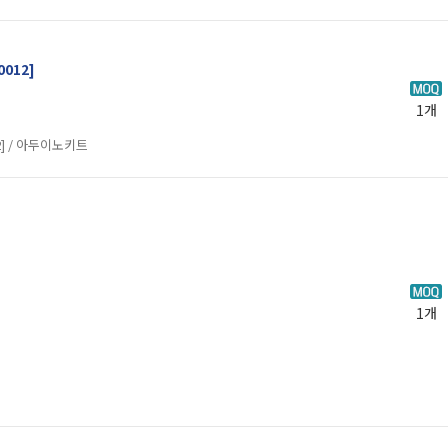
0012]
1개
2] / 아두이노키트
1개