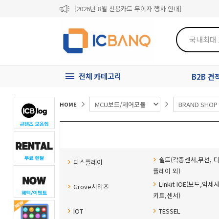
[2026년 8월 신용카드 무이자 행사 안내]
제31기 정기주주총회 소집통지서
[마일리지 적립 및 사용 정책 개편 안내]
전체 카테고리
B2B 
HOME
쉴드(각종센서,무선, 
디스플레이
플레이 외)
Linkit IOE(보드,악세
Grove시리즈
키트,센서)
IOT
TESSEL