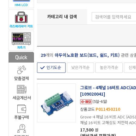
카테고리 내 검색
29
개의
아두이노호환 보드(보드, 쉴드, 키트)
관련 상
인기도순
낮은가격순
높은가격순
신제
그로브 - 4채널 16비트 ADC(AD
[109020041]
(5일~6일)
상품코드
P011450210
Grove-4 채널 16 비트 ADC (AD
채널 16 비트 고해상도 저전력 AD
17,500
원
(예상관세 포함가격)