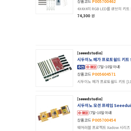
상품코드
P005700462
4X4X4의 RGB LED를 큐브의 키트 [
74,300
원
[seeedstudio]
시두이노 메가 프로토쉴드 키트 Seeed
(7일~10일 이내)
상품코드
P005604571
[seeedstudio]
시두이노 모션 프레임 Seeeduino
(7일~10일 이내)
상품코드
P005700454
웨어러블 프로젝트 Xadow 시리즈 