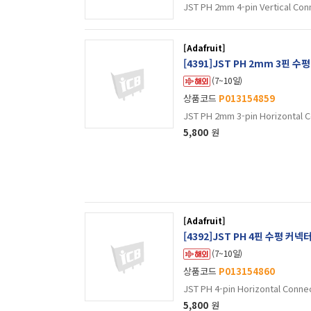
JST PH 2mm 4-pin Vertical Con
[Adafruit]
[4391]JST PH 2mm 3핀 수
(7~10일)
상품코드
P013154859
JST PH 2mm 3-pin Horizontal C
5,800
원
[Adafruit]
[4392]JST PH 4핀 수평 커넥
(7~10일)
상품코드
P013154860
JST PH 4-pin Horizontal Conne
5,800
원