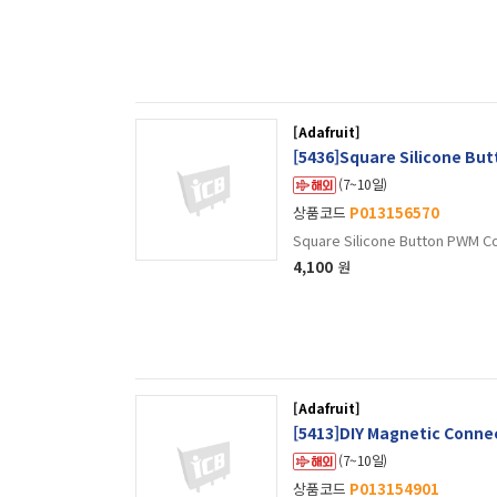
[Adafruit]
[5436]Square Silicone Butt
(7~10일)
상품코드
P013156570
Square Silicone Button PWM Con
4,100
원
[Adafruit]
[5413]DIY Magnetic Connec
(7~10일)
상품코드
P013154901