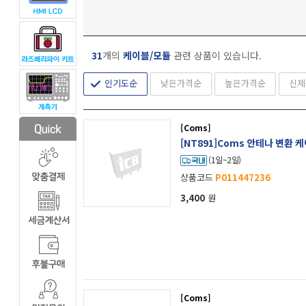
31
개의
케이블/모듈
관련 상품이 있습니다.
인기도순
낮은가격순
높은가격순
신제
[Coms]
[NT891]Coms 안테나 변환 케이
(1일~2일)
상품코드
P011447236
3,400
원
[Coms]