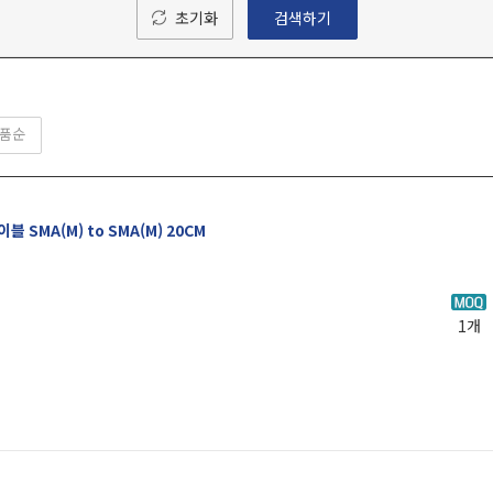
초기화
검색하기
품순
블 SMA(M) to SMA(M) 20CM
1개