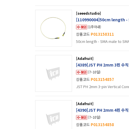
[seeedstudio]
[110990004]50cm length - 
(1주이내)
상품코드
P013158311
50cm length - SMA male to SMA
[Adafruit]
[4389]JST PH 2mm 3핀 수
(7~10일)
상품코드
P013154857
JST PH 2mm 3-pin Vertical Con
[Adafruit]
[4390]JST PH 2mm 4핀 수
(7~10일)
상품코드
P013154858