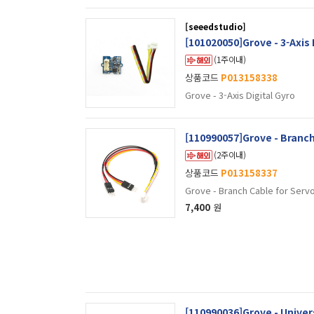
[seeedstudio]
[101020050]Grove - 3-Axis 
(1주이내)
상품코드
P013158338
Grove - 3-Axis Digital Gyro
[110990057]Grove - Branch
(2주이내)
상품코드
P013158337
Grove - Branch Cable for Serv
7,400
원
[110990036]Grove - Univer