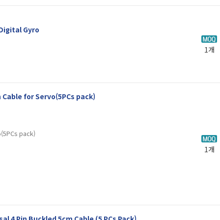
Digital Gyro
1개
 Cable for Servo(5PCs pack)
o(5PCs pack)
1개
sal 4 Pin Buckled 5cm Cable (5 PCs Pack)