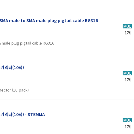
SMA male to SMA male plug pigtail cable RG316
1개
 male plug pigtail cable RG316
직 커넥터(10팩)
1개
nector (10-pack)
직 커넥터(10팩) - STEMMA
1개