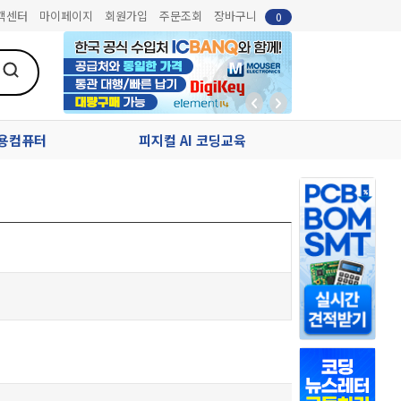
객센터
마이페이지
회원가입
주문조회
장바구니
0
업용컴퓨터
피지컬 AI 코딩교육