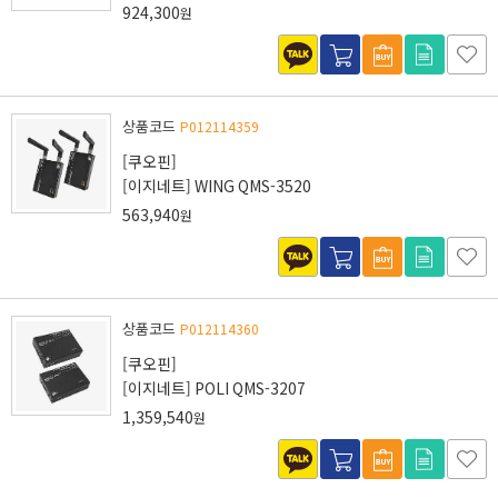
924,300
원
상품코드
P012114359
[쿠오핀]
[이지네트] WING QMS-3520
563,940
원
상품코드
P012114360
[쿠오핀]
[이지네트] POLI QMS-3207
1,359,540
원