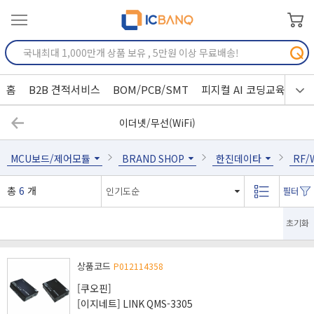
홈
B2B 견적서비스
BOM/PCB/SMT
피지컬 AI 코딩교육
이더넷/무선(WiFi)
MCU보드/제어모듈
BRAND SHOP
한진데이타
RF/
총
6
개
초기화
상품코드
P012114358
[쿠오핀]
[이지네트] LINK QMS-3305