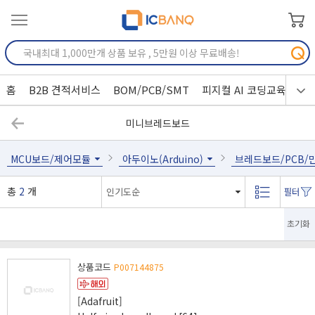
홈
B2B 견적서비스
BOM/PCB/SMT
피지컬 AI 코딩교육
미니브레드보드
MCU보드/제어모듈
아두이노(Arduino)
브레드보드/PCB/
총
2
개
초기화
상품코드
P007144875
[Adafruit]