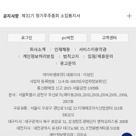
[2026년 8월 신용카드 무이자 행사 안내]
공지사항
제31기 정기주주총회 소집통지서
[마일리지 적립 및 사용 정책 개편 안내]
[2026년 8월 신용카드 무이자 행사 안내]
로그인
pc버전
고객센터
제31기 정기주주총회 소집통지서
회사소개
인재채용
서비스이용약관
개인정보처리방침
법적고지
입점/제휴문의
[마일리지 적립 및 사용 정책 개편 안내]
광고문의
아이씨뱅큐(주) 대표이사 : 이성민
사업자 등록번호 : 114-81-69078[사업자정보확인]
통신판매업 신고 2015-서울금천-1009호
본사 : 서울특별시 금천구 두산로70,에이동2301,2302,2303,2304,2305, 2306,
2307호
구로유통 : 서울시 구로구 경인로 53길 32 미래에코지식산업센터 313호
(08215)
대구지사 : 대구광역시 북구 호암로 51, 삼성창조경제단지 벤처오피스동 208호
대전지사 : 대전광역시 유성구 테크노9로 35, IT전용벤처타운 502호
개인정보책임자 : 김지수