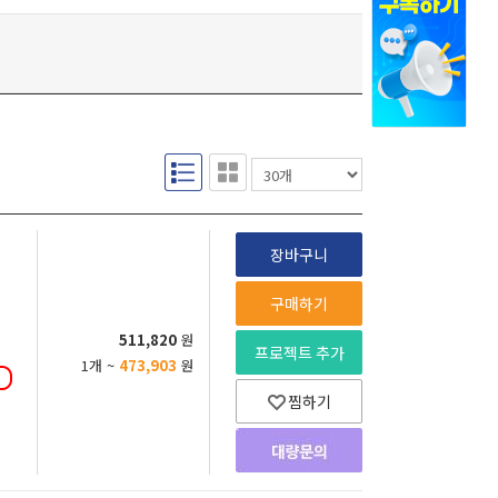
장바구니
구매하기
511,820
원
프로젝트 추가
1개 ~
473,903
원
찜하기