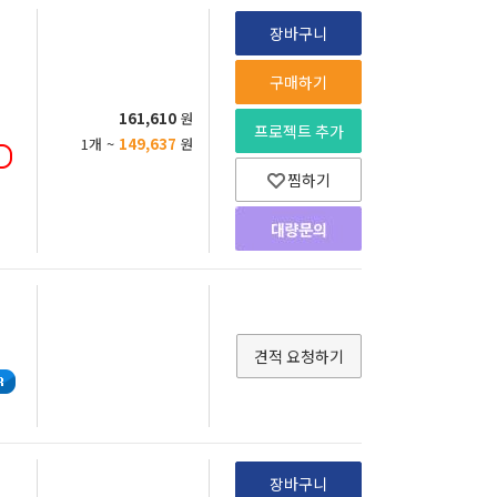
장바구니
구매하기
161,610
원
프로젝트 추가
1개 ~
149,637
원
찜하기
견적 요청하기
장바구니