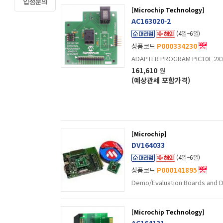
[Microchip Technology]
AC163020-2
(4일~6일)
상품코드
P000334230
ADAPTER PROGRAM PIC10F 2X3 
161,610
원
(예상관세 포함가격)
[Microchip]
DV164033
(4일~6일)
상품코드
P000141895
Demo/Evaluation Boards and D
[Microchip Technology]