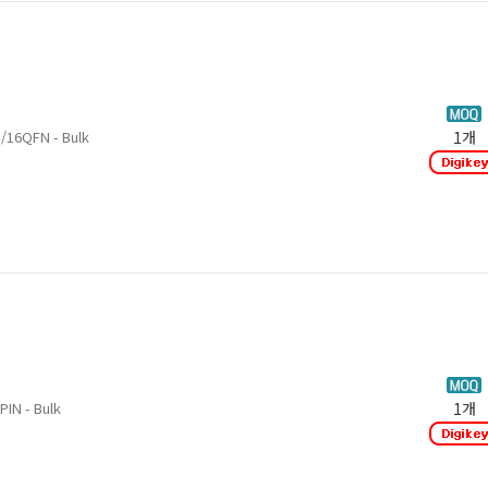
16QFN - Bulk
1개
IN - Bulk
1개