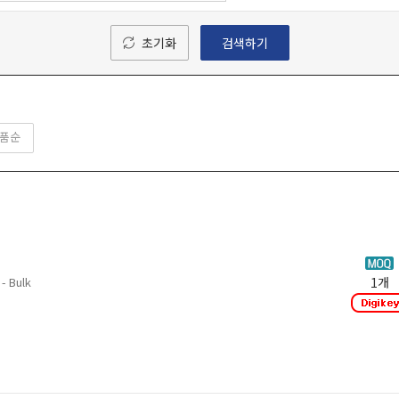
초기화
검색하기
품순
- Bulk
1개