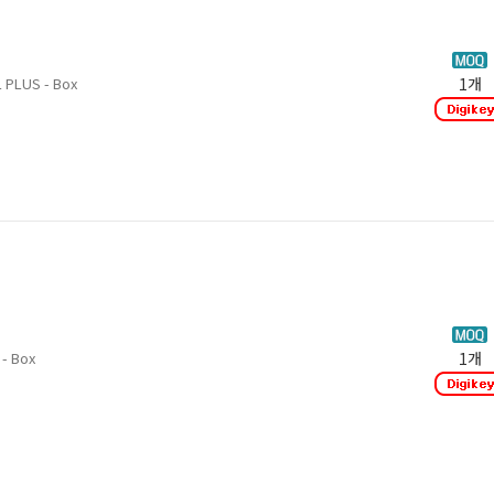
 PLUS - Box
1개
- Box
1개