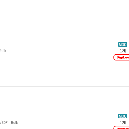
Bulk
1개
80P - Bulk
1개