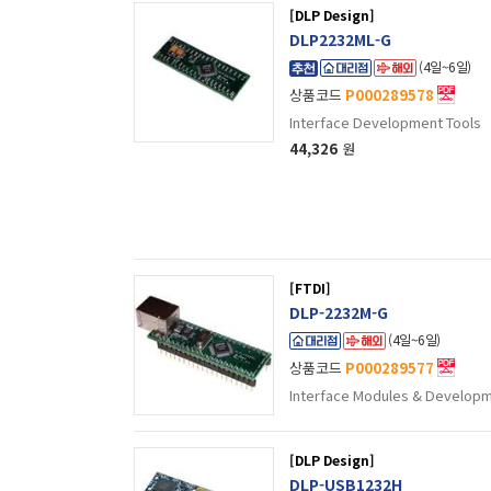
[DLP Design]
DLP2232ML-G
(4일~6일)
상품코드
P000289578
Interface Development Tools
44,326
원
[FTDI]
DLP-2232M-G
(4일~6일)
상품코드
P000289577
Interface Modules & Developm
[DLP Design]
DLP-USB1232H