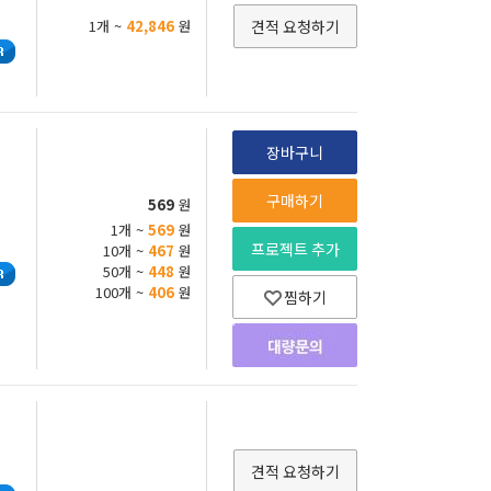
1개 ~
42,846
원
견적 요청하기
장바구니
구매하기
569
원
1개 ~
569
원
프로젝트 추가
10개 ~
467
원
50개 ~
448
원
100개 ~
406
원
찜하기
견적 요청하기