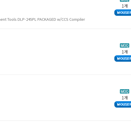
1개
ment Tools DLP-245PL PACKAGED w/CCS Compiler
1개
1개