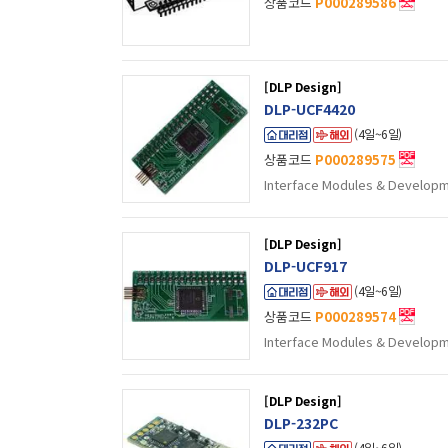
상품코드
P000289586
[DLP Design]
DLP-UCF4420
(4일~6일)
상품코드
P000289575
Interface Modules & Develop
[DLP Design]
DLP-UCF917
(4일~6일)
상품코드
P000289574
Interface Modules & Developm
[DLP Design]
DLP-232PC
(4일~6일)