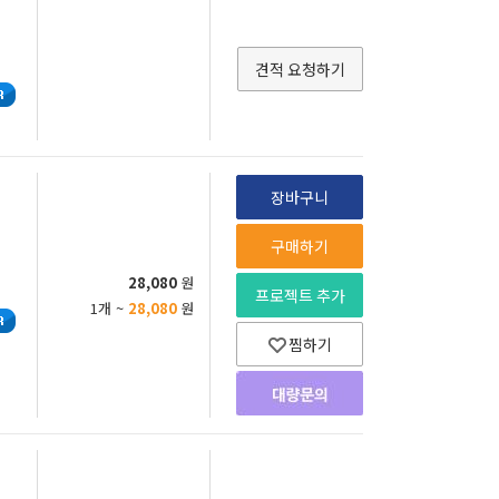
견적 요청하기
장바구니
구매하기
28,080
원
프로젝트 추가
1개 ~
28,080
원
찜하기