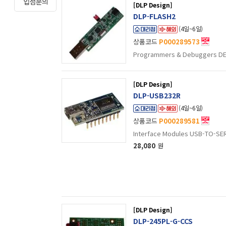
[DLP Design]
DLP-FLASH2
(4일~6일)
상품코드
P000289573
Programmers & Debuggers DE
[DLP Design]
DLP-USB232R
(4일~6일)
상품코드
P000289581
Interface Modules USB-TO-SE
28,080
원
[DLP Design]
DLP-245PL-G-CCS