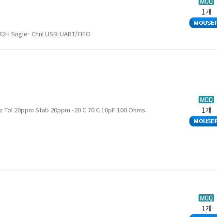
1개
32H Sngle- Chnl USB-UART/FIFO
Crystals Xtal 2520 4-SMD 27MHz Tol 20ppm Stab 20ppm -20 C 70 C 10pF 100 Ohms
1개
1개