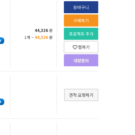
장바구니
구매하기
44,326
원
프로젝트 추가
1개 ~
44,326
원
찜하기
견적 요청하기