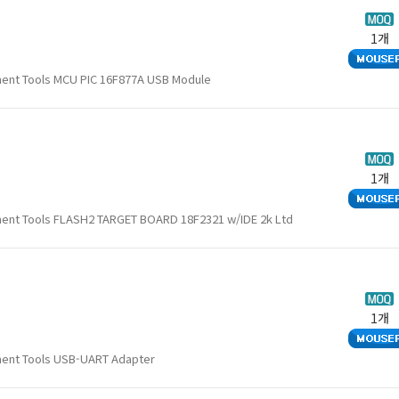
1개
ment Tools MCU PIC 16F877A USB Module
1개
ment Tools FLASH2 TARGET BOARD 18F2321 w/IDE 2k Ltd
1개
ment Tools USB-UART Adapter