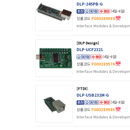
DLP-245PB-G
(4일~6일)
상품코드
P000289589
Interface Modules & Develop
[DLP Design]
DLP-UCF2321
(4일~6일)
상품코드
P000289576
Interface Modules & Develop
[FTDI]
DLP-USB232M-G
(4일~6일)
상품코드
P000289585
Interface Modules & Develop