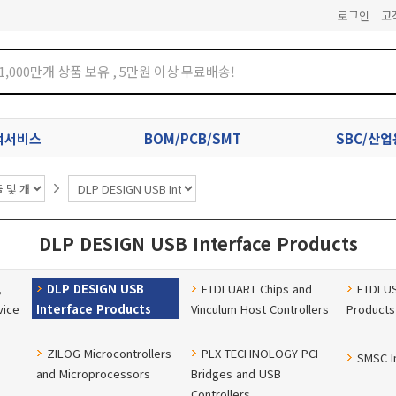
로그인
고
견적서비스
BOM/PCB/SMT
SBC/산
DLP DESIGN USB Interface Products
,
DLP DESIGN USB
FTDI UART Chips and
FTDI U
vice
Interface Products
Vinculum Host Controllers
Products
ZILOG Microcontrollers
PLX TECHNOLOGY PCI
SMSC I
and Microprocessors
Bridges and USB
Controllers