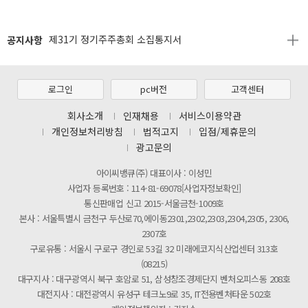
[2026년 8월 신용카드 무이자 행사 안내]
공지사항
제31기 정기주주총회 소집통지서
[마일리지 적립 및 사용 정책 개편 안내]
[2026년 8월 신용카드 무이자 행사 안내]
로그인
pc버전
고객센터
제31기 정기주주총회 소집통지서
회사소개
인재채용
서비스이용약관
개인정보처리방침
법적고지
입점/제휴문의
[마일리지 적립 및 사용 정책 개편 안내]
광고문의
아이씨뱅큐(주) 대표이사 : 이성민
사업자 등록번호 : 114-81-69078[사업자정보확인]
통신판매업 신고 2015-서울금천-1009호
본사 : 서울특별시 금천구 두산로70,에이동2301,2302,2303,2304,2305, 2306,
2307호
구로유통 : 서울시 구로구 경인로 53길 32 미래에코지식산업센터 313호
(08215)
대구지사 : 대구광역시 북구 호암로 51, 삼성창조경제단지 벤처오피스동 208호
대전지사 : 대전광역시 유성구 테크노9로 35, IT전용벤처타운 502호