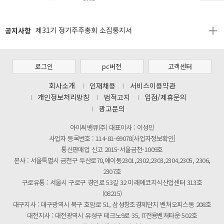
[2026년 8월 신용카드 무이자 행사 안내]
공지사항
제31기 정기주주총회 소집통지서
[마일리지 적립 및 사용 정책 개편 안내]
[2026년 8월 신용카드 무이자 행사 안내]
로그인
pc버전
고객센터
제31기 정기주주총회 소집통지서
회사소개
인재채용
서비스이용약관
개인정보처리방침
법적고지
입점/제휴문의
[마일리지 적립 및 사용 정책 개편 안내]
광고문의
아이씨뱅큐(주) 대표이사 : 이성민
사업자 등록번호 : 114-81-69078[사업자정보확인]
통신판매업 신고 2015-서울금천-1009호
본사 : 서울특별시 금천구 두산로70,에이동2301,2302,2303,2304,2305, 2306,
2307호
구로유통 : 서울시 구로구 경인로 53길 32 미래에코지식산업센터 313호
(08215)
대구지사 : 대구광역시 북구 호암로 51, 삼성창조경제단지 벤처오피스동 208호
대전지사 : 대전광역시 유성구 테크노9로 35, IT전용벤처타운 502호