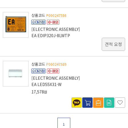
상품코드
P000247586
[ELECTRONIC ASSEMBLY]
EA EDIP320J-8LWTP
견적 요청
상품코드
P000247589
[ELECTRONIC ASSEMBLY]
EA LED55X31-W
17,578
원
1