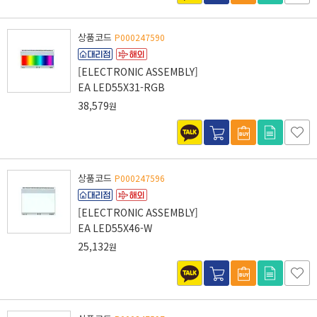
상품코드
P000247590
[ELECTRONIC ASSEMBLY]
EA LED55X31-RGB
38,579
원
상품코드
P000247596
[ELECTRONIC ASSEMBLY]
EA LED55X46-W
25,132
원