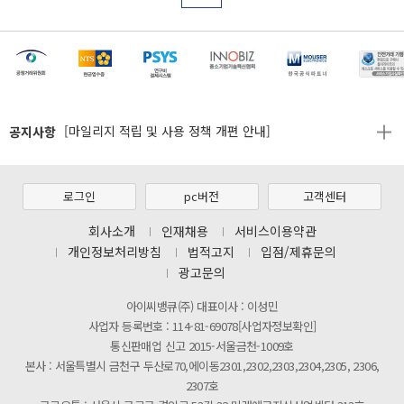
[마일리지 적립 및 사용 정책 개편 안내]
[2026년 8월 신용카드 무이자 행사 안내]
제31기 정기주주총회 소집통지서
공지사항
[마일리지 적립 및 사용 정책 개편 안내]
[2026년 8월 신용카드 무이자 행사 안내]
제31기 정기주주총회 소집통지서
로그인
pc버전
고객센터
[마일리지 적립 및 사용 정책 개편 안내]
회사소개
인재채용
서비스이용약관
개인정보처리방침
법적고지
입점/제휴문의
광고문의
아이씨뱅큐(주) 대표이사 : 이성민
사업자 등록번호 : 114-81-69078[사업자정보확인]
통신판매업 신고 2015-서울금천-1009호
본사 : 서울특별시 금천구 두산로70,에이동2301,2302,2303,2304,2305, 2306,
2307호