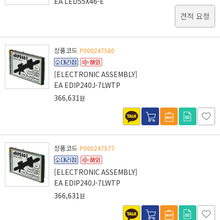
EA LED55X46-E
견적 요청
상품코드
P000247580
[ELECTRONIC ASSEMBLY]
EA EDIP240J-7LWTP
366,631
원
상품코드
P000247577
[ELECTRONIC ASSEMBLY]
EA EDIP240J-7LWTP
366,631
원