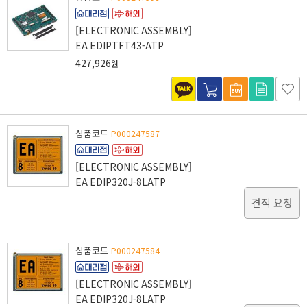
[ELECTRONIC ASSEMBLY]
EA EDIPTFT43-ATP
427,926
원
상품코드
P000247587
[ELECTRONIC ASSEMBLY]
EA EDIP320J-8LATP
견적 요청
상품코드
P000247584
[ELECTRONIC ASSEMBLY]
EA EDIP320J-8LATP