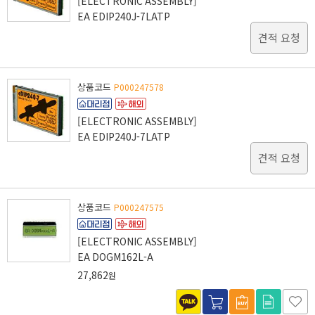
[ELECTRONIC ASSEMBLY]
EA EDIP240J-7LATP
견적 요청
상품코드
P000247578
[ELECTRONIC ASSEMBLY]
EA EDIP240J-7LATP
견적 요청
상품코드
P000247575
[ELECTRONIC ASSEMBLY]
EA DOGM162L-A
27,862
원