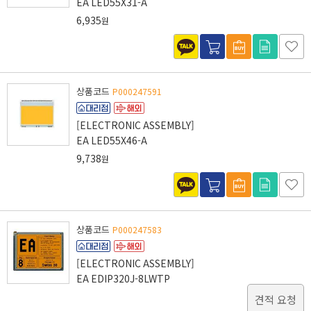
EA LED55X31-A
6,935
원
상품코드
P000247591
[ELECTRONIC ASSEMBLY]
EA LED55X46-A
9,738
원
상품코드
P000247583
[ELECTRONIC ASSEMBLY]
EA EDIP320J-8LWTP
견적 요청