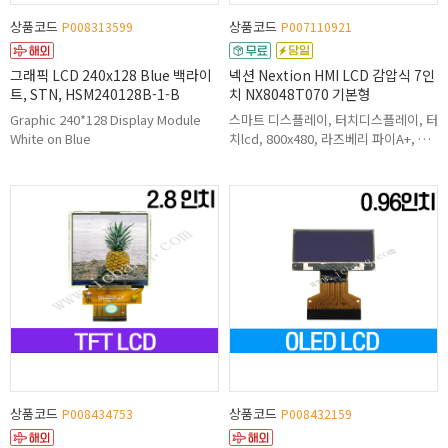
상품코드
상품코드
P008313599
P007110921
그래픽 LCD 240x128 Blue 백라이
넥션 Nextion HMI LCD 감압식 7인
트, STN, HSM240128B-1-B
치 NX8048T070 기본형
Graphic 240*128 Display Module
스마트 디스플레이, 터치디스플레이, 터
White on Blue
치lcd, 800x480, 라즈베리 파이A+, B+
그리고 라즈베리 파이 2 와 완벽 호환,
RGB 65K 생생한 컬러, TFT 스크린
상품코드
상품코드
P008434753
P008432159