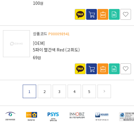
100
원
상품코드
P000098941
[OEM]
5파이 빨간색 Red (고휘도)
69
원
1
2
3
4
5
[마일리지 적립 및 사용 정책 개편 안내]
[2026년 8월 신용카드 무이자 행사 안내]
제31기 정기주주총회 소집통지서