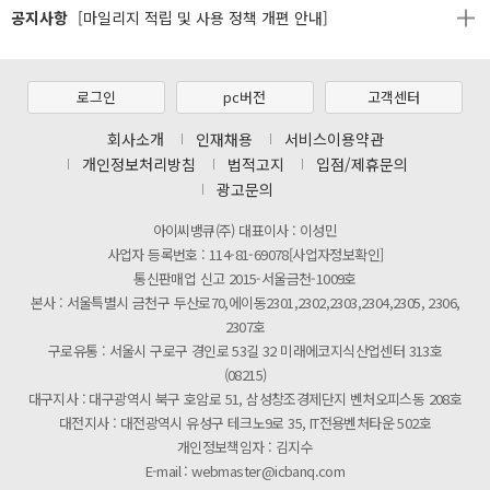
공지사항
[마일리지 적립 및 사용 정책 개편 안내]
[2026년 8월 신용카드 무이자 행사 안내]
제31기 정기주주총회 소집통지서
로그인
pc버전
고객센터
[마일리지 적립 및 사용 정책 개편 안내]
회사소개
인재채용
서비스이용약관
개인정보처리방침
법적고지
입점/제휴문의
광고문의
아이씨뱅큐(주) 대표이사 : 이성민
사업자 등록번호 : 114-81-69078[사업자정보확인]
통신판매업 신고 2015-서울금천-1009호
본사 : 서울특별시 금천구 두산로70,에이동2301,2302,2303,2304,2305, 2306,
2307호
구로유통 : 서울시 구로구 경인로 53길 32 미래에코지식산업센터 313호
(08215)
대구지사 : 대구광역시 북구 호암로 51, 삼성창조경제단지 벤처오피스동 208호
대전지사 : 대전광역시 유성구 테크노9로 35, IT전용벤처타운 502호
개인정보책임자 : 김지수
E-mail : webmaster@icbanq.com