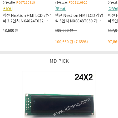
상품코드
상품코드
상품코
P007110919
P007110920
넥션 Nextion HMI LCD 감압
넥션 Nextion HMI LCD 감압
넥션 N
식 3.2인치 NX4024T032 기본
식 5인치 NX8048T050 기본
식 5인
형
형
형
48,600
109,000 원
117,0
원
100,660 원
(7.65%)
97,8
MD PICK