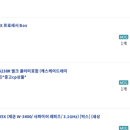
65X 프로세서 Box
1개
 6238R 벌크 쿨러미포함 (캐스케이드레이
입)*중고cp상품*
1개
3435X (제온 W-3400/ 사파이어 래피즈/ 3.1GHz) [박스] (새상