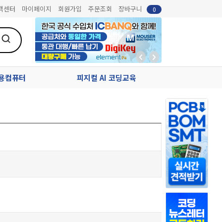
객센터
마이페이지
회원가입
주문조회
장바구니
0
업용컴퓨터
피지컬 AI 코딩교육