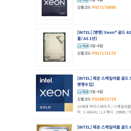
상품코드
P017170690
[INTEL] [병행] Xeon® 골드
품/ AS 1년)
(3일~4일)
상품코드
P017171170
[INTEL] 제온 스케일러블 골드
병행수입)
(3일~4일)
상품코드
P016832724
10세대 아이스레이크 / 스케일러블 / 헥
럭 : 3.40GHz / L3 캐시 : 39MB /
래픽 : 미탑재 / 기술 지원 : 하이퍼스레딩
[INTEL] 제온 스케일러블 골