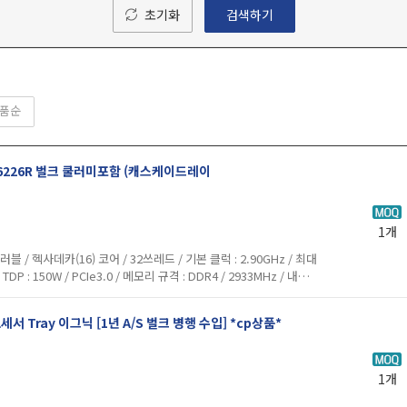
초기화
검색하기
품순
 6226R 벌크 쿨러미포함 (캐스케이드레이
1개
/ 헥사데카(16) 코어 / 32쓰레드 / 기본 클럭 : 2.90GHz / 최대
/ TDP : 150W / PCIe3.0 / 메모리 규격 : DDR4 / 2933MHz / 내장
레딩 , 옵테인 / FCLGA 364...
[INTEL] 인텔 제온 E-2334 프로세서 Tray 이그닉 [1년 A/S 벌크 병행 수입] *cp상품*
1개