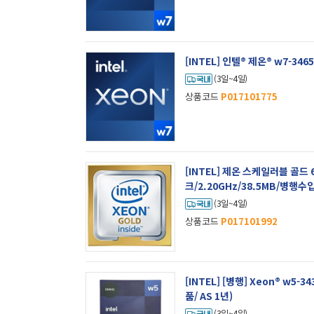
[INTEL] 인텔® 제온® w7-34
(3일~4일)
상품코드
P017101775
[INTEL] 제온 스케일러블 골드
크/2.20GHz/38.5MB/병행수
(3일~4일)
상품코드
P017101992
[INTEL] [병행] Xeon® w5-
품/ AS 1년)
(3일~4일)