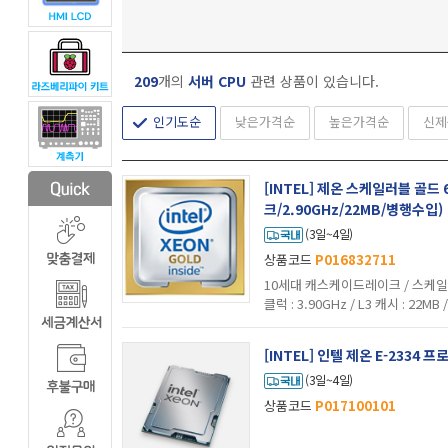
209
개의
서버 CPU
관련 상품이 있습니다.
인기도순
낮은가격순
높은가격순
신제
[INTEL] 제온 스케일러블 골드
크/2.90GHz/22MB/병행수입)
(3일~4일)
상품코드
P016832711
10세대 캐스케이드레이크 / 스케일러블 
클럭 : 3.90GHz / L3 캐시 : 22MB 
그래픽 : 미탑재 / 기술 지원 : 하이퍼스
(3일~4일)
상품코드
P017100101