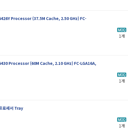
6426Y Processor (37.5M Cache, 2.50 GHz) FC-
1개
 6430 Processor (60M Cache, 2.10 GHz) FC-LGA16A,
1개
 프로세서 Tray
1개