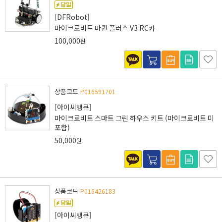
[DFRobot]
마이크로비트 마퀸 플러스 V3 RC카
100,000
원
상품코드
P016591701
[아이씨뱅큐]
마이크로비트 스마트 그린 하우스 키트 (마이크로비트 미
포함)
50,000
원
상품코드
P016426183
[아이씨뱅큐]