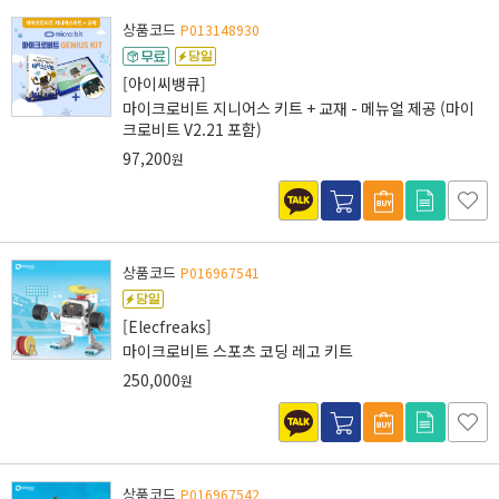
상품코드
P013148930
[아이씨뱅큐]
마이크로비트 지니어스 키트 + 교재 - 메뉴얼 제공 (마이
크로비트 V2.21 포함)
97,200
원
상품코드
P016967541
[Elecfreaks]
마이크로비트 스포츠 코딩 레고 키트
250,000
원
상품코드
P016967542