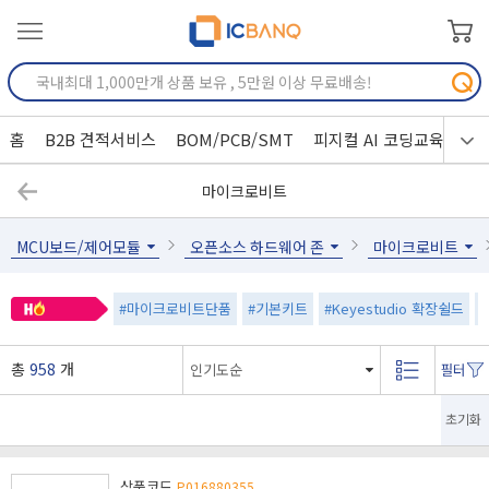
홈
B2B 견적서비스
BOM/PCB/SMT
피지컬 AI 코딩교육
마이크로비트
MCU보드/제어모듈
오픈소스 하드웨어 존
마이크로비트
#마이크로비트단품
#기본키트
#Keyestudio 확장쉴드
총
958
개
초기화
상품코드
P016880355