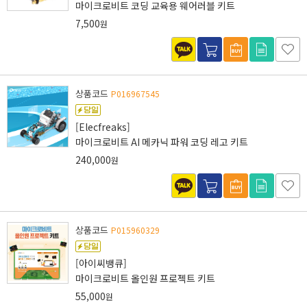
마이크로비트 코딩 교육용 웨어러블 키트
7,500
원
상품코드
P016967545
[Elecfreaks]
마이크로비트 AI 메카닉 파워 코딩 레고 키트
240,000
원
상품코드
P015960329
[아이씨뱅큐]
마이크로비트 올인원 프로젝트 키트
55,000
원